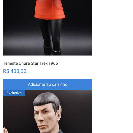
Tenente Uhura Star Trek 1966
Preço
R$ 400,00
Adicionar ao carrinho
Exclusivo