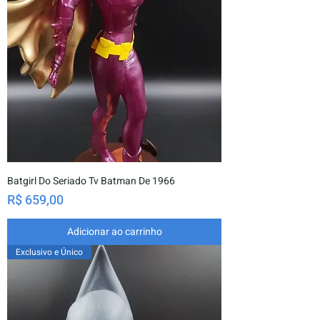
Batgirl Do Seriado Tv Batman De 1966
Preço
R$ 659,00
Adicionar ao carrinho
Exclusivo e Único