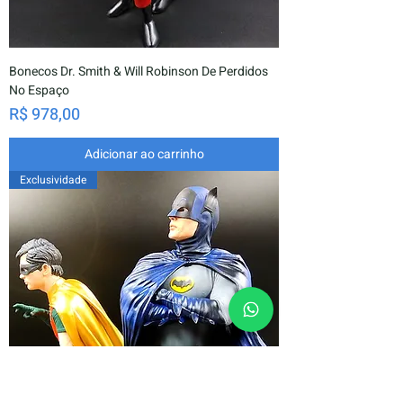
Bonecos Dr. Smith & Will Robinson De Perdidos
No Espaço
Preço
R$ 978,00
Adicionar ao carrinho
Exclusividade