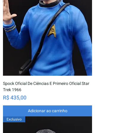
Spock Oficial De Ciências E Primeiro Oficial Star
Trek 1966
Preço
R$ 435,00
Adicionar ao carrinho
Exclusivo