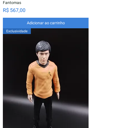
Fantomas
Preço
R$ 567,00
Adicionar ao carrinho
Exclusividade