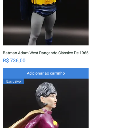
Batman Adam West Dançando Clássico De 1966
Preço
R$ 736,00
Adicionar ao carrinho
Exclusivo