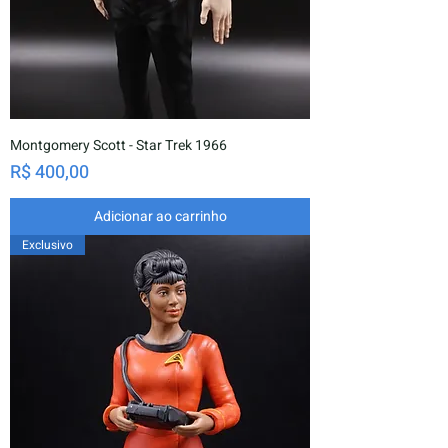
Montgomery Scott - Star Trek 1966
Preço
R$ 400,00
Adicionar ao carrinho
Exclusivo