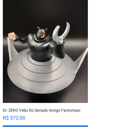
Dr. ZERO Vilão Do Seriado Antigo Fantomas!
Preço
R$ 572,00