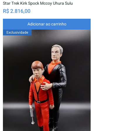
Star Trek Kirk Spock Mccoy Uhura Sulu
Preço
R$ 2.816,00
Adicionar ao carrinho
Exclusividade