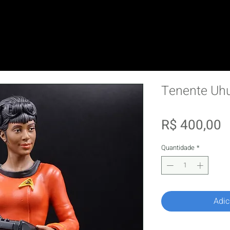
Tenente Uhu
P
R$ 400,00
Quantidade
*
Adic