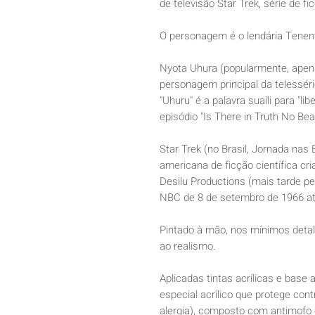
de televisão Star Trek, série de f
O personagem é o lendária Tenen
Nyota Uhura (popularmente, ape
personagem principal da telesséri
"Uhuru" é a palavra suaíli para "l
episódio "Is There in Truth No Be
Star Trek (no Brasil, Jornada nas 
americana de ficção científica cr
Desilu Productions (mais tarde pe
NBC de 8 de setembro de 1966 at
Pintado à mão, nos mínimos detal
ao realismo.
Aplicadas tintas acrílicas e base a
especial acrílico que protege con
alergia), composto com antimofo 