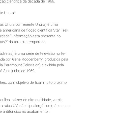
icção científica da década de 1966.
te Uhura!
nas Uhura ou Tenente Uhura) é uma
e americana de ficção científica Star Trek
iberdade". Informação esta presente no
auty?" da terceira temporada.
Estrelas) é uma série de televisão norte-
iada por Gene Roddenberry, produzida pela
la Paramount Television) e exibida pela
é 3 de junho de 1969.
hes, com objetivo de ficar muito próximo
crílica, primer de alta qualidade, verniz
tra raios UV, são hipoalergênico (não causa
e antifúngico no acabamento .