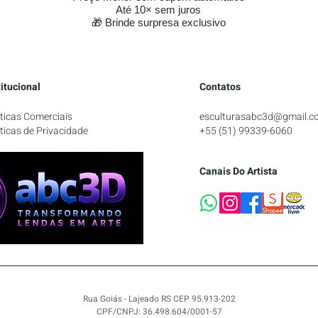
Até 10× sem juros
🎁 Brinde surpresa exclusivo
titucional
Contatos
íticas Comerciais
esculturasabc3d@gmail.c
íticas de Privacidade
+55 (51) 99339-6060
Canais Do Artista
Rua Goiás - Lajeado RS CEP 95.913-202
CPF/CNPJ: 36.498.604/0001-57