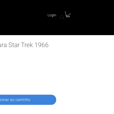
Login
ra Star Trek 1966
reço
ionar ao carrinho