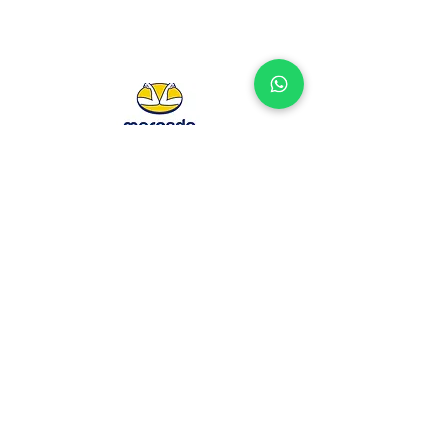
Vantagens comprando aqui:
Preço menor com cupom automático
Até 10× sem juros
🎁 Brinde surpresa exclusivo
Obras
Especiais
Personagens da Psicanális
e
Personagens Históricos