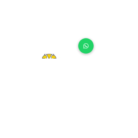
Vantagens comprando aqui:
Preço menor com cupom automático
Até 10× sem juros
🎁 Brinde surpresa exclusivo