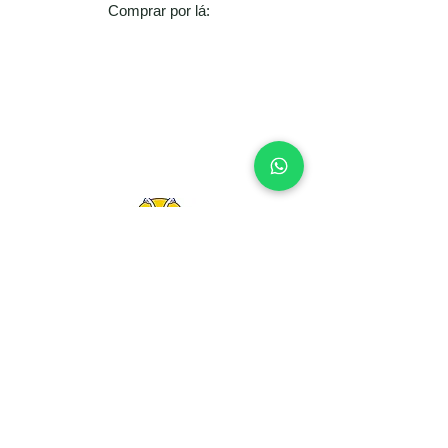
​​Comprar por lá:
Vantagens comprando aqui:
Preço menor com cupom automático
Até 10× sem juros
🎁 Brinde surpresa exclusivo