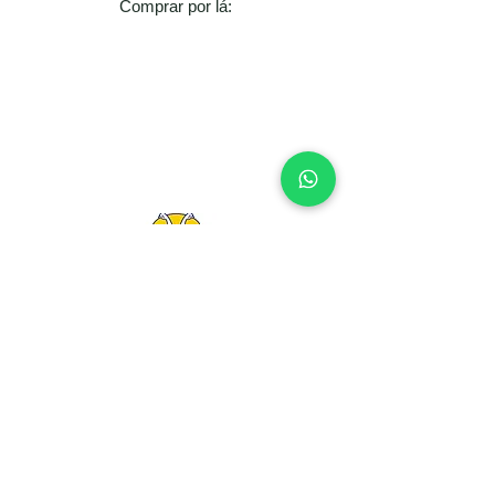
​​Comprar por lá:
Vantagens comprando aqui:
Preço menor com cupom automático
Até 10× sem juros
🎁 Brinde surpresa exclusivo