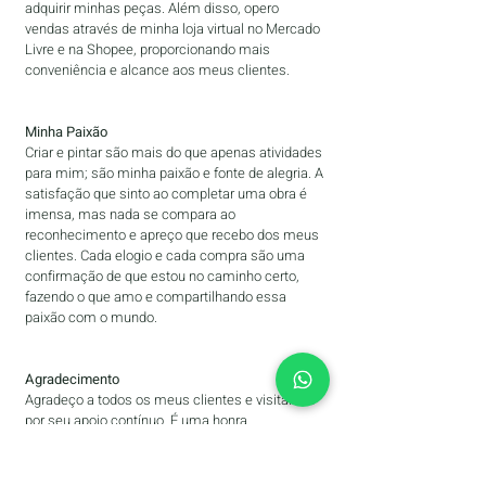
adquirir minhas peças. Além disso, opero
vendas através de minha loja virtual no Mercado
Livre e na Shopee, proporcionando mais
conveniência e alcance aos meus clientes.
Minha Paixão
Criar e pintar são mais do que apenas atividades
para mim; são minha paixão e fonte de alegria. A
satisfação que sinto ao completar uma obra é
imensa, mas nada se compara ao
reconhecimento e apreço que recebo dos meus
clientes. Cada elogio e cada compra são uma
confirmação de que estou no caminho certo,
fazendo o que amo e compartilhando essa
paixão com o mundo.
Agradecimento
Agradeço a todos os meus clientes e visitantes
por seu apoio contínuo. É uma honra
compartilhar minha arte com vocês e continuar
a crescer e evoluir como artista. Espero que
minhas obras tragam tanta alegria a vocês