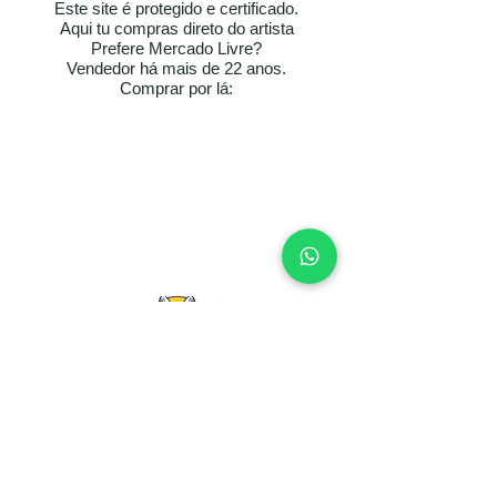
Este site é protegido e certificado.
Aqui tu compras direto do artista
Prefere Mercado Livre?
Vendedor há mais de 22 anos.
​​Comprar por lá:
Vantagens comprando aqui:
Preço menor com cupom automático
Até 10× sem juros
🎁 Brinde surpresa exclusivo