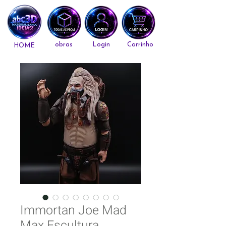
obras
Login
Carrinho
HOME
Immortan Joe Mad
Max Escultura