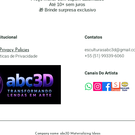
Até 10× sem juros
🎁 Brinde surpresa exclusivo
titucional
Contatos
esculturasabc3d@gmail.c
Privacy Policies
+55 (51) 99339-6060
íticas de Privacidade
Canais Do Artista
Company name: abc3D Materializing Ideas