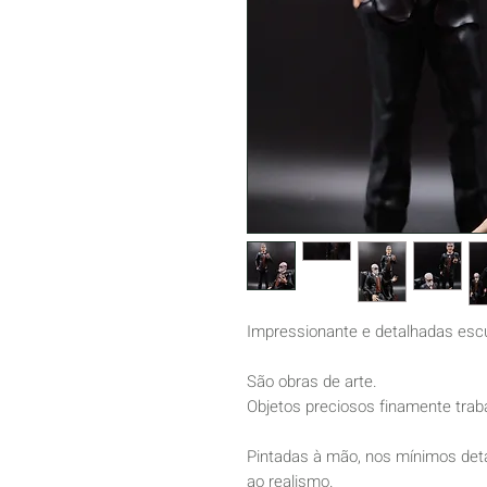
Impressionante e detalhadas escu
São obras de arte.
Objetos preciosos finamente traba
Pintadas à mão, nos mínimos deta
ao realismo.