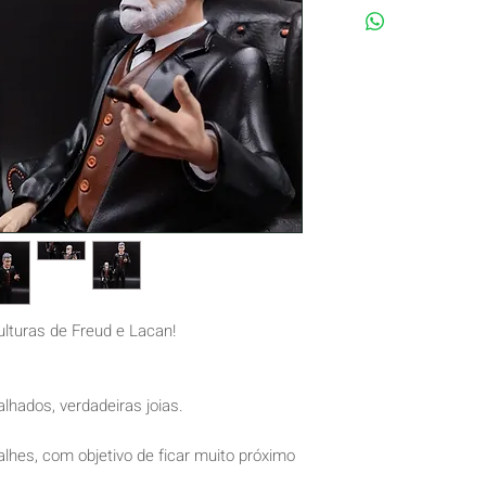
lturas de Freud e Lacan!
lhados, verdadeiras joias.
lhes, com objetivo de ficar muito próximo