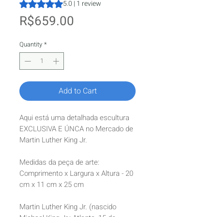
Rating is 5.0 out of five stars based on 1 review
5.0 | 1 review
Price
R$659.00
Quantity
*
Add to Cart
Aqui está uma detalhada escultura
EXCLUSIVA E ÚNCA no Mercado de
Martin Luther King Jr.
Medidas da peça de arte:
Comprimento x Largura x Altura - 20
cm x 11 cm x 25 cm
Martin Luther King Jr. (nascido