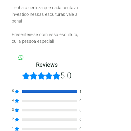
Tenha a certeza que cada centavo
investido nessas esculturas vale a
pena!
Presenteie-se com essa escultura,
ou, a pessoa especial!
Reviews
5.0
Rated 5 out of 5 stars.
5
1
4
0
3
0
2
0
1
0