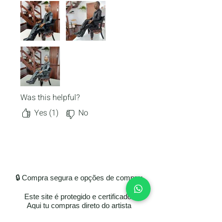
embalando a peça de forma
segura e informando prontamente
o código de rastreio. Um trabalho
primoroso.
Was this helpful?
Yes (1)
No
🔒 Compra segura e opções de compra:
Este site é protegido e certificado.
Aqui tu compras direto do artista
Prefere Mercado Livre?